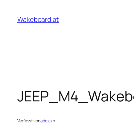
Zum
Inhalt
Wakeboard.at
springen
JEEP_M4_Wakeb
Verfasst von
admin
in