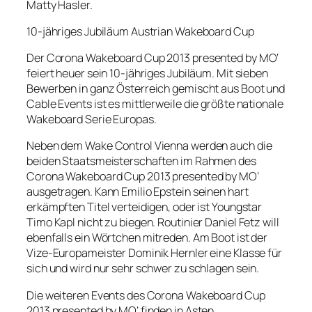
Matty Hasler.
10-jähriges Jubiläum Austrian Wakeboard Cup
Der Corona Wakeboard Cup 2013 presented by MO‘
feiert heuer sein 10-jähriges Jubiläum. Mit sieben
Bewerben in ganz Österreich gemischt aus Boot und
Cable Events ist es mittlerweile die größte nationale
Wakeboard Serie Europas.
Neben dem Wake Control Vienna werden auch die
beiden Staatsmeisterschaften im Rahmen des
Corona Wakeboard Cup 2013 presented by MO‘
ausgetragen. Kann Emilio Epstein seinen hart
erkämpften Titel verteidigen, oder ist Youngstar
Timo Kapl nicht zu biegen. Routinier Daniel Fetz will
ebenfalls ein Wörtchen mitreden. Am Boot ist der
Vize-Europameister Dominik Hernler eine Klasse für
sich und wird nur sehr schwer zu schlagen sein.
Die weiteren Events des Corona Wakeboard Cup
2013 presented by MO‘ finden in Asten,