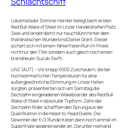
Schlachtschiff
Lokalmatador Dominik Hernler belegt beim ersten
Red Bull Wake of Steel im Linzer Handelshafen Platz
Zwei und landet damit nur hauchdünn hinter dem
thailändischen Wunderkind Daniel Grant. Dieser
sichert sich mit einem fehlerfreien Run im Finale
nicht nur den Titel sondern auch gleich noch einen
brandneuen Suzuki Swift.
LINZ (AUT) – Vor knapp 5000 Zuschauern, die bei
hochsommerlichen Temperaturen für eine
außergewöhnliche Stimmung im Linzer Hafen
sorgten, präsentierten sich am Samstag die
Sechzehn eingeladenen Wakeboarder des Red Bull
Wake of Steel in absoluter Topform. Zehn der
Sechzehn Rider schafften den Sprung aus der
Qualifikation in die head-to-head Duelle. Die
Gewinner der K.O. Runde traten dann noch einmal im
Superfinale gegeneinander an. Darunter niemand