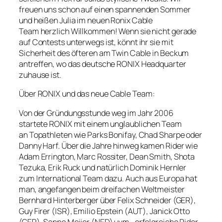
freuen uns schon auf einen spannenden Sommer
und heißen Julia im neuen Ronix Cable
Team herzlich Willkommen! Wenn sie nicht gerade
auf Contests unterwegs ist, könnt ihr sie mit
Sicherheit des öfteren am Twin Cable in Beckum
antreffen, wo das deutsche RONIX Headquarter
zuhause ist.
Über RONIX und das neue Cable Team:
Von der Gründungsstunde weg im Jahr 2006
startete RONIX mit einem unglaublichen Team
an Topathleten wie Parks Bonifay, Chad Sharpe oder
Danny Harf. Über die Jahre hinweg kamen Rider wie
Adam Errington, Marc Rossiter, Dean Smith, Shota
Tezuka, Erik Ruck und natürlich Dominik Hernler
zum International Team dazu. Auch aus Europa hat
man, angefangen beim dreifachen Weltmeister
Bernhard Hinterberger über Felix Schneider (GER),
Guy Firer (ISR), Emilio Epstein (AUT), Janick Otto
(GER), Sanne Meijer (NED) uvm., erfolgreiche Rider