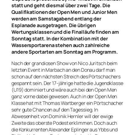
statt und geht diesmal über zwei Tage. Die
Qualifikationen der Open Men und Junior Men
werden am Samstagabend entlang der
Esplanade ausgetragen. Die übrigen
Wertungsklassen und die Finalläufe finden am
Sonntag statt. In der Kombination mit der
Wassersportarena stehen auch zahlreiche
andere Sportarten am Sonntag am Programm.
Nach der grandiosen Show von Nico Juritsch beim
letzten Event in Marbach an den Donau darf man
schon auf den nächsten Streich des Pörtschachers
gespannt sein. Der 17-jährige hatte die Jugendklasse
(U19) dominiert und wäre auch bei den Open Men
ganz vorne dabei gewesen. Auch in der Open Men
Klasse hat mit Thomas Wartberger ein Pörtschacher
sehr gute Chancen auf den Tagessieg. In
Abwesenheit von Dominik Hernler will der ewige
Zweite das oberste Podest erklimmen. Doch auch
die Konkurrenten Alexander Eplinger aus Ybbs und