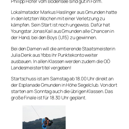
Philipp Hofer vom Bodensee sind gut in Form.
Lokalmatador Markus Haslinger aus Gmunden hatte
in den letzten Wochen mit einer Verletzung zu
kämpfen. Sein Start ist noch ungewiss. Dafür hat
Youngstar Jonas Kail aus Gmunden alle Chancen in
der Hand, bei den Boys (U15) zu gewinnen.
Bei den Damen will die amtierende Staatsmeisterin
Julia Denk aus Ybbs ihr Punktekonto weiter
ausbauen. In allen Klassen werden zudem die OÖ
Landesmeistertitel vergeben!
Startschuss ist am Samstag ab 18.00 Uhr direkt an
der Esplanade Gmunden in Höhe Segelclub. Von dort
starten am Sonntag auch die übrigen Klassen. Das
große Finale ist für 18.30 Uhr geplant.