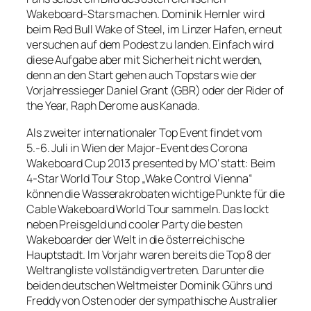
Wakeboard-Stars machen. Dominik Hernler wird
beim Red Bull Wake of Steel, im Linzer Hafen, erneut
versuchen auf dem Podest zu landen. Einfach wird
diese Aufgabe aber mit Sicherheit nicht werden,
denn an den Start gehen auch Topstars wie der
Vorjahressieger Daniel Grant (GBR) oder der Rider of
the Year, Raph Derome aus Kanada.
Als zweiter internationaler Top Event findet vom
5.-6. Juli in Wien der Major-Event des Corona
Wakeboard Cup 2013 presented by MO‘ statt: Beim
4-Star World Tour Stop „Wake Control Vienna“
können die Wasserakrobaten wichtige Punkte für die
Cable Wakeboard World Tour sammeln. Das lockt
neben Preisgeld und cooler Party die besten
Wakeboarder der Welt in die österreichische
Hauptstadt. Im Vorjahr waren bereits die Top 8 der
Weltrangliste vollständig vertreten. Darunter die
beiden deutschen Weltmeister Dominik Gührs und
Freddy von Osten oder der sympathische Australier