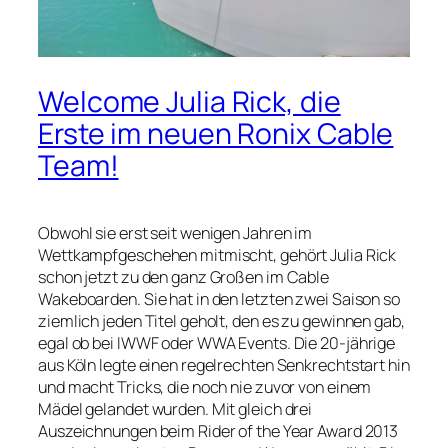
Welcome Julia Rick, die
Erste im neuen Ronix Cable
Team!
Obwohl sie erst seit wenigen Jahren im
Wettkampfgeschehen mitmischt, gehört Julia Rick
schon jetzt zu den ganz Großen im Cable
Wakeboarden. Sie hat in den letzten zwei Saison so
ziemlich jeden Titel geholt, den es zu gewinnen gab,
egal ob bei IWWF oder WWA Events. Die 20-jährige
aus Köln legte einen regelrechten Senkrechtstart hin
und macht Tricks, die noch nie zuvor von einem
Mädel gelandet wurden. Mit gleich drei
Auszeichnungen beim Rider of the Year Award 2013