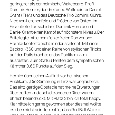
geringerer als der heimische Wakeboard-Profi
Dominik Hernler, der dreifache Weltmeister Daniel
Grant (THA) und das Deutsche Trio Dominik Gührs,
Nico von Lerchenfeld und Frédéric von Osten. Im
Finale lieferten sich dann Dominik Hernler und
Daniel Grant einen Kampf auf höchstem Niveau. Der
Brite legte mit einem fehlerfreien Run vor und
Hernler konterte nicht minder schlecht. Mit einer
Backroll-360 und einer Reihe von stylischen Tricks
auf den Rails brachte er das Publikum zum
ausrasten. Zum Schluß fehlten dem sympathischen
Kärntner 0,66 Punkte auf den Sieg.
Hernler über seinen Auftritt vor heimischem
Publikum: „Die Stimmung in Linz war unglaublich.
Das einzigartige Obstacle hat meine Erwartungen
übertroffen und auch die anderen Rider waren
ehrlich beeindruckt. Mit Platz 2 bin ich total happy.
Klar hätte ich gerne gewonnen aber diesmal wollte
es eben nicht sein. Ich hoffe, dass Red Bull Wake of