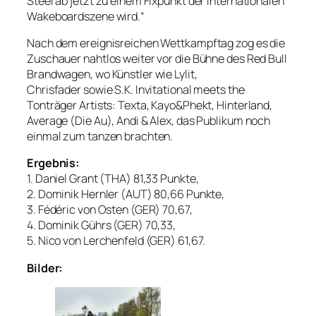
Steel ab jetzt zu einem Fixpunkt der internationalen
Wakeboardszene wird.“
Nach dem ereignisreichen Wettkampftag zog es die
Zuschauer nahtlos weiter vor die Bühne des Red Bull
Brandwagen, wo Künstler wie Lylit,
Chrisfader sowie S.K. Invitational meets the
Tonträger Artists: Texta, Kayo&Phekt, Hinterland,
Average (Die Au), Andi & Alex, das Publikum noch
einmal zum tanzen brachten.
Ergebnis:
1. Daniel Grant (THA) 81,33 Punkte,
2. Dominik Hernler (AUT) 80,66 Punkte,
3. Fédéric von Osten (GER) 70,67,
4. Dominik Gührs (GER) 70,33,
5. Nico von Lerchenfeld (GER) 61,67.
Bilder: