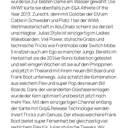
wurde sie zur besten Dame am Wasser gewählt. Die
IWWF kürte sie ebenfalls zum E&A Athlete of the
Year 2013. Zurecht, denn mit Gold bei der EM am
Cable in Schweden und Platz 1 bei der WWA
Weltmeisterschaft in Abu Dhabi scheint sie derzeit
unschlagbar. Julias Style ist einzigartig im Ladies
Wakeboarden. Viel Power, stylische Grabs und
technische Tricks wie Frontmobe oder Switch Mobe
5 kratzen auch am Ego so mancher Jungs. Bereits im
Herbst hat sie die 2014er Ronix Kollektion getestet
und seit einigen Wochen ist sie auf den Philippinen
und jetzt in Thailand mit ihrem neuen Bill Board und
Frank Boot unterwegs. Julia schätzt die Kombination
aus weichem Flex und super Pop des neuen Bill
Boards. Dank der veränderten Glasfasereinlagen
wurde der Kern optimiert und besitzt jetzt noch
mehr Flex. Mit dem einzigartigen Channel entlang
der Kante mit Grip& Release Technologie werden
Invert Tricks zum Genuss. Der etwas weichere Frank
Boot bietet super Fersenhalt bei gleichzeitig viel
seitlichem Flex für Julias stylische Tweaks. Wir