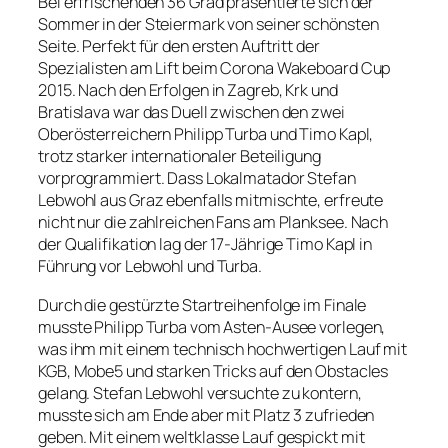
Bei erfrischenden 36 Grad präsentierte sich der
Sommer in der Steiermark von seiner schönsten
Seite. Perfekt für den ersten Auftritt der
Spezialisten am Lift beim Corona Wakeboard Cup
2015. Nach den Erfolgen in Zagreb, Krk und
Bratislava war das Duell zwischen den zwei
Oberösterreichern Philipp Turba und Timo Kapl,
trotz starker internationaler Beteiligung
vorprogrammiert. Dass Lokalmatador Stefan
Lebwohl aus Graz ebenfalls mitmischte, erfreute
nicht nur die zahlreichen Fans am Planksee. Nach
der Qualifikation lag der 17-Jährige Timo Kapl in
Führung vor Lebwohl und Turba.
Durch die gestürzte Startreihenfolge im Finale
musste Philipp Turba vom Asten-Ausee vorlegen,
was ihm mit einem technisch hochwertigen Lauf mit
KGB, Mobe5 und starken Tricks auf den Obstacles
gelang. Stefan Lebwohl versuchte zu kontern,
musste sich am Ende aber mit Platz 3 zufrieden
geben. Mit einem weltklasse Lauf gespickt mit