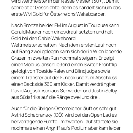
wird Weltmeister in der Klasse Master (30+). Damit
schreibt er Geschichte, denn es handelt sich um das
erste WM Gold für Österreichs Wakeboarder.
Nach Bronze bei der EM im August in Toulouse kann
Gerald Maurer noch eines drauf setzten und holt
Gold bei den Cable Wakeboard
Weltmeisterschaften. Nach dem ersten Lauf noch
auf Rang zwei gelegen kann sich der in Wien lebende
Grazer im zweiten Run nochmal steigern. Er zeigt
einen Mobius, anschließend einen Switch Frontflip
gefolgt von Toeside Raley und Blindjudge sowie
einem Transfer auf der Funbox und zum Abschluss
einen Backside 360 am Kicker. Damit verdrängt er
David Augustinson aus Schweden und Justin Selby
aus Südafrika auf die Ränge zwei und drei.
Auch für die übrigen Österreicher läuft es sehr gut.
Astrid Schabransky (OÖ) wird bei den Open Ladies
hervorragende Fünfte. Im zweiten Lauf startete sie
nochmals einen Angriff aufs Podium aber kam leider