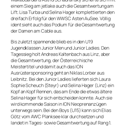
einem Sieg am jetlake auch die Gesamtwertung am
Lift. Lisa Turba und Selina Hager komplettierten den
dreifach Erfolg für den WWSC Asten AuSee. Völlig
ident sieht auch das Podium für die Gesamtwertung
der Damen am Cable aus.
Bis zuletzt spannende blieb es in den U19
Jugendklassen Junior Men und Junior Ladies. Den
Tagessieg holt Andreas Kaltenbach aus Linz, aber
die Gesamtwertung, der Österreichische
Meistertitel und damit auch das ION
Ausrüstersponsoring geht an Niklas Lorber aus
Leibnitz. Bei den Junior Ladies lieferten sich Laura
Sophie Scheuch (Steyr) und Selina Hager (Linz) ein
Kopf an Kopf Rennen, das am Ende die etwas ältere
Selina Hager für sich entscheiden konnte. Auch sie
wird kommende Saison in ION Neoprenanzügen
unterwegs sein. Bei den Boys (U15) kann sich Elias
Götz vom AWC Planksee klar durchsetzen und
landet in Tages- sowie Gesamtwertung auf Rang 1.