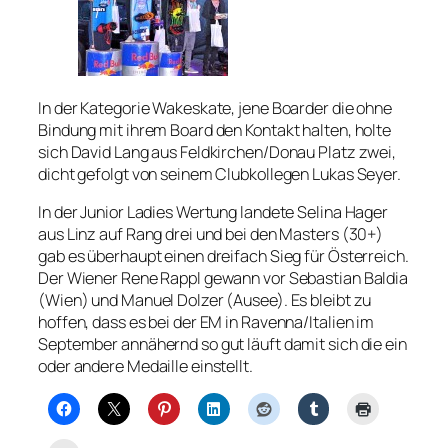
In der Kategorie Wakeskate, jene Boarder die ohne
Bindung mit ihrem Board den Kontakt halten, holte
sich David Lang aus Feldkirchen/Donau Platz zwei,
dicht gefolgt von seinem Clubkollegen Lukas Seyer.
In der Junior Ladies Wertung landete Selina Hager
aus Linz auf Rang drei und bei den Masters (30+)
gab es überhaupt einen dreifach Sieg für Österreich.
Der Wiener Rene Rappl gewann vor Sebastian Baldia
(Wien) und Manuel Dolzer (Ausee). Es bleibt zu
hoffen, dass es bei der EM in Ravenna/Italien im
September annähernd so gut läuft damit sich die ein
oder andere Medaille einstellt.