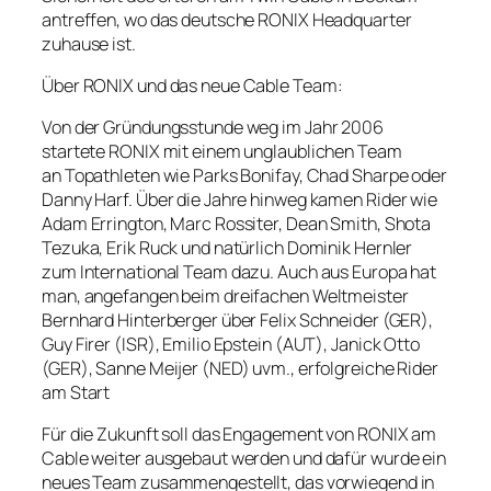
antreffen, wo das deutsche RONIX Headquarter
zuhause ist.
Über RONIX und das neue Cable Team:
Von der Gründungsstunde weg im Jahr 2006
startete RONIX mit einem unglaublichen Team
an Topathleten wie Parks Bonifay, Chad Sharpe oder
Danny Harf. Über die Jahre hinweg kamen Rider wie
Adam Errington, Marc Rossiter, Dean Smith, Shota
Tezuka, Erik Ruck und natürlich Dominik Hernler
zum International Team dazu. Auch aus Europa hat
man, angefangen beim dreifachen Weltmeister
Bernhard Hinterberger über Felix Schneider (GER),
Guy Firer (ISR), Emilio Epstein (AUT), Janick Otto
(GER), Sanne Meijer (NED) uvm., erfolgreiche Rider
am Start
Für die Zukunft soll das Engagement von RONIX am
Cable weiter ausgebaut werden und dafür wurde ein
neues Team zusammengestellt, das vorwiegend in