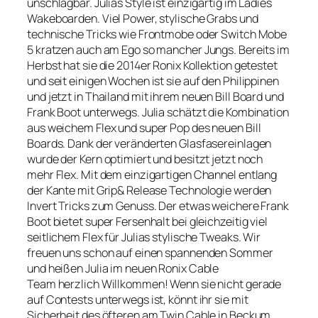
unschlagbar. Julias Style ist einzigartig im Ladies
Wakeboarden. Viel Power, stylische Grabs und
technische Tricks wie Frontmobe oder Switch Mobe
5 kratzen auch am Ego so mancher Jungs. Bereits im
Herbst hat sie die 2014er Ronix Kollektion getestet
und seit einigen Wochen ist sie auf den Philippinen
und jetzt in Thailand mit ihrem neuen Bill Board und
Frank Boot unterwegs. Julia schätzt die Kombination
aus weichem Flex und super Pop des neuen Bill
Boards. Dank der veränderten Glasfasereinlagen
wurde der Kern optimiert und besitzt jetzt noch
mehr Flex. Mit dem einzigartigen Channel entlang
der Kante mit Grip& Release Technologie werden
Invert Tricks zum Genuss. Der etwas weichere Frank
Boot bietet super Fersenhalt bei gleichzeitig viel
seitlichem Flex für Julias stylische Tweaks. Wir
freuen uns schon auf einen spannenden Sommer
und heißen Julia im neuen Ronix Cable
Team herzlich Willkommen! Wenn sie nicht gerade
auf Contests unterwegs ist, könnt ihr sie mit
Sicherheit des öfteren am Twin Cable in Beckum