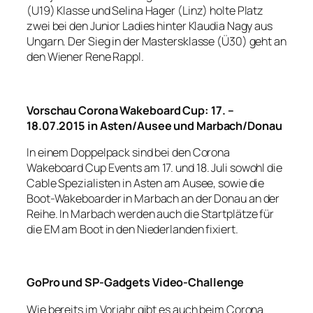
(U19) Klasse und Selina Hager (Linz) holte Platz
zwei bei den Junior Ladies hinter Klaudia Nagy aus
Ungarn. Der Sieg in der Mastersklasse (Ü30) geht an
den Wiener Rene Rappl.
Vorschau Corona Wakeboard Cup:
17. –
18.07.2015 in Asten/Ausee und Marbach/Donau
In einem Doppelpack sind bei den Corona
Wakeboard Cup Events am 17. und 18. Juli sowohl die
Cable Spezialisten in Asten am Ausee, sowie die
Boot-Wakeboarder in Marbach an der Donau an der
Reihe. In Marbach werden auch die Startplätze für
die EM am Boot in den Niederlanden fixiert.
GoPro und SP-Gadgets Video-Challenge
Wie bereits im Vorjahr gibt es auch beim Corona