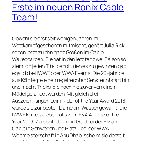
Erste im neuen Ronix Cable
Team!
Obwohl sie erst seit wenigen Jahren im
Wettkampfgeschehen mitmischt, gehört Julia Rick
schon jetzt zu den ganz Großen im Cable
Wakeboarden. Sie hat in den letzten zwei Saison so
ziemlich jeden Titel geholt, den es zu gewinnen gab,
egal ob bei IWWF oder WWA Events. Die 20-jährige
aus Köln legte einen regelrechten Senkrechtstart hin
und macht Tricks, die noch nie zuvor von einem
Mädel gelandet wurden. Mit gleich drei
Auszeichnungen beim Rider of the Year Award 2013
wurde sie zur besten Dame am Wasser gewählt. Die
IWWF kürte sie ebenfalls zum E&A Athlete of the
Year 2013. Zurecht, denn mit Gold bei der EM am
Cable in Schweden und Platz 1 bei der WWA
Weltmeisterschaft in Abu Dhabi scheint sie derzeit