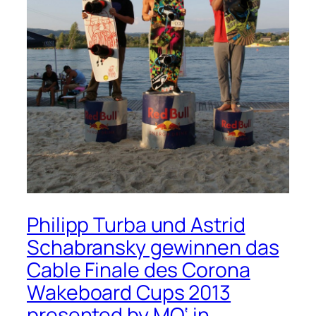
Philipp Turba und Astrid
Schabransky gewinnen das
Cable Finale des Corona
Wakeboard Cups 2013
presented by MO‘ in