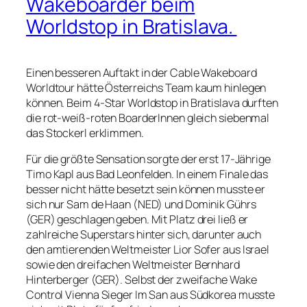
Wakeboarder beim
Worldstop in Bratislava.
Einen besseren Auftakt in der Cable Wakeboard
Worldtour hätte Österreichs Team kaum hinlegen
können. Beim 4-Star Worldstop in Bratislava durften
die rot-weiß-roten BoarderInnen gleich siebenmal
das Stockerl erklimmen.
Für die größte Sensation sorgte der erst 17-Jährige
Timo Kapl aus Bad Leonfelden. In einem Finale das
besser nicht hätte besetzt sein können musste er
sich nur Sam de Haan (NED) und Dominik Gührs
(GER) geschlagen geben. Mit Platz drei ließ er
zahlreiche Superstars hinter sich, darunter auch
den amtierenden Weltmeister Lior Sofer aus Israel
sowie den dreifachen Weltmeister Bernhard
Hinterberger (GER). Selbst der zweifache Wake
Control Vienna Sieger Im San aus Südkorea musste