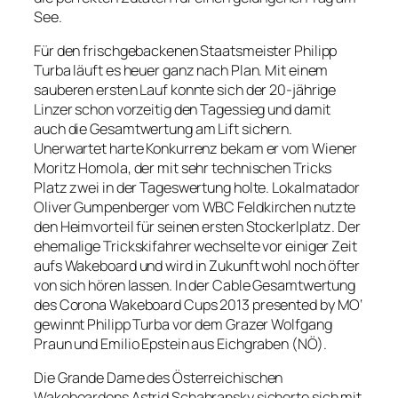
See.
Für den frischgebackenen Staatsmeister Philipp
Turba läuft es heuer ganz nach Plan. Mit einem
sauberen ersten Lauf konnte sich der 20-jährige
Linzer schon vorzeitig den Tagessieg und damit
auch die Gesamtwertung am Lift sichern.
Unerwartet harte Konkurrenz bekam er vom Wiener
Moritz Homola, der mit sehr technischen Tricks
Platz zwei in der Tageswertung holte. Lokalmatador
Oliver Gumpenberger vom WBC Feldkirchen nutzte
den Heimvorteil für seinen ersten Stockerlplatz. Der
ehemalige Trickskifahrer wechselte vor einiger Zeit
aufs Wakeboard und wird in Zukunft wohl noch öfter
von sich hören lassen. In der Cable Gesamtwertung
des Corona Wakeboard Cups 2013 presented by MO‘
gewinnt Philipp Turba vor dem Grazer Wolfgang
Praun und Emilio Epstein aus Eichgraben (NÖ).
Die Grande Dame des Österreichischen
Wakeboardens Astrid Schabransky sicherte sich mit