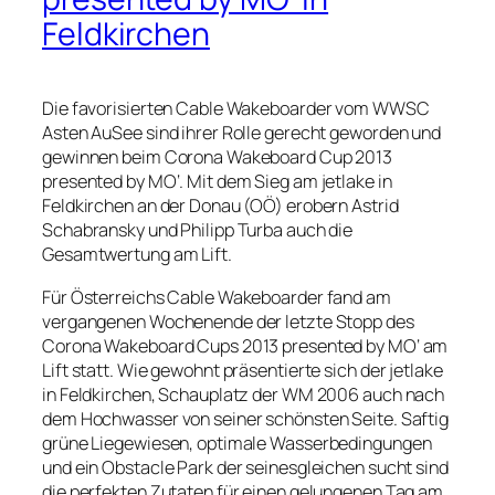
Feldkirchen
Die favorisierten Cable Wakeboarder vom WWSC
Asten AuSee sind ihrer Rolle gerecht geworden und
gewinnen beim Corona Wakeboard Cup 2013
presented by MO‘. Mit dem Sieg am jetlake in
Feldkirchen an der Donau (OÖ) erobern Astrid
Schabransky und Philipp Turba auch die
Gesamtwertung am Lift.
Für Österreichs Cable Wakeboarder fand am
vergangenen Wochenende der letzte Stopp des
Corona Wakeboard Cups 2013 presented by MO‘ am
Lift statt. Wie gewohnt präsentierte sich der jetlake
in Feldkirchen, Schauplatz der WM 2006 auch nach
dem Hochwasser von seiner schönsten Seite. Saftig
grüne Liegewiesen, optimale Wasserbedingungen
und ein Obstacle Park der seinesgleichen sucht sind
die perfekten Zutaten für einen gelungenen Tag am