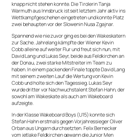
knapp nicht stehen konnte. Die Tirolerin Tanja
Warmuth aus Innsbruck ist seit letztem Jahr aktiv ins
Wettkampfgeschehen eingetreten und konnte Platz
zwei behaupten vor der Slowenin Nusa Zgajnar.
Spannend wie nie zuvor ging es bei den Wakeskatern
zur Sache. Jahrelang kämpfte der Wiener Kevin
Cobb alleine auf weiter Flur und freut sich nun, mit
David Lang und Lukas Seyr, beide aus Feldkirchen an
der Donau, zwei starke Mitstreiter im Team zu
haben. In einem packenden Finale toppte David Lang
mit seinem zweiten Lauf die Wertung von Kevin
Cobb und holte sich den Tagessieg. Lukas Seyr
wurde dritter vor Nachwuchstalent Stefan Hahn, der
sowohl am Wakeskate als auch am Wakeboard
aufzeigte.
In der Klasse Wakeboard Boys (U15) konnte sich
Stefan Hahn erstmals gegen Vorjahressieger Oliver
Orban aus Ungarn durchsetzten. Felix Bernecker
vom jetlake Feldkirchen gewann die Junior Men