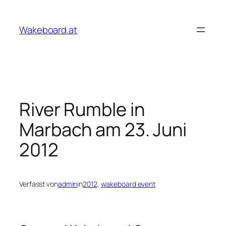
Zum
Inhalt
Wakeboard.at
springen
River Rumble in
Marbach am 23. Juni
2012
Verfasst von
admin
in
2012
, 
wakeboard event