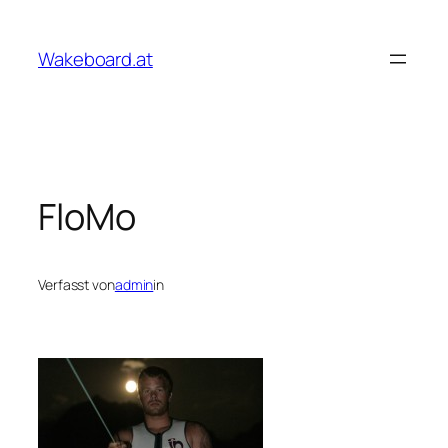
Zum
Inhalt
Wakeboard.at
springen
FloMo
Verfasst von
admin
in