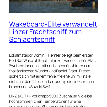
Wakeboard-Elite verwandelt
Linzer Frachtschiff zum
Schlachtschiff
Lokalmatador Dominik Hernler belegt beim ersten
Red Bull Wake of Steel im Linzer Handelshafen Platz
Zwei und landet damit nur hauchdünn hinter dem
thailändischen Wunderkind Daniel Grant. Dieser
sichert sich mit einem fehlerfreien Run im Finale
nicht nur den Titel sondern auch gleich noch einen
brandneuen Suzuki Swift.
LINZ (AUT) – Vor knapp 5000 Zuschauern, die bei
hochsommerlichen Temperaturen für eine
außergewöhnliche Stimmung im Linzer Hafen