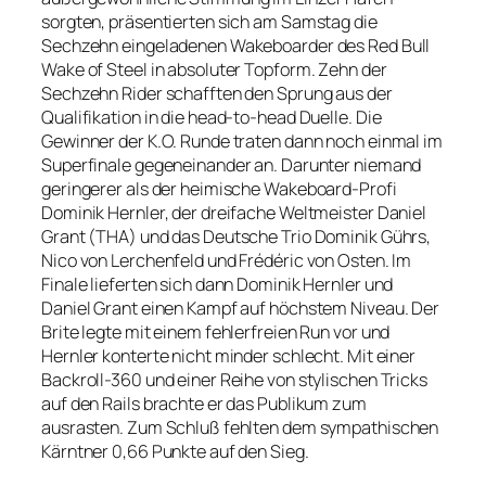
sorgten, präsentierten sich am Samstag die
Sechzehn eingeladenen Wakeboarder des Red Bull
Wake of Steel in absoluter Topform. Zehn der
Sechzehn Rider schafften den Sprung aus der
Qualifikation in die head-to-head Duelle. Die
Gewinner der K.O. Runde traten dann noch einmal im
Superfinale gegeneinander an. Darunter niemand
geringerer als der heimische Wakeboard-Profi
Dominik Hernler, der dreifache Weltmeister Daniel
Grant (THA) und das Deutsche Trio Dominik Gührs,
Nico von Lerchenfeld und Frédéric von Osten. Im
Finale lieferten sich dann Dominik Hernler und
Daniel Grant einen Kampf auf höchstem Niveau. Der
Brite legte mit einem fehlerfreien Run vor und
Hernler konterte nicht minder schlecht. Mit einer
Backroll-360 und einer Reihe von stylischen Tricks
auf den Rails brachte er das Publikum zum
ausrasten. Zum Schluß fehlten dem sympathischen
Kärntner 0,66 Punkte auf den Sieg.