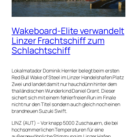
Wakeboard-Elite verwandelt
Linzer Frachtschiff zum
Schlachtschiff
Lokalmatador Dominik Hernler belegt beim ersten
Red Bull Wake of Steel im Linzer Handelshafen Platz
Zwei und landet damit nur hauchdünn hinter dem
thailändischen Wunderkind Daniel Grant. Dieser
sichert sich mit einem fehlerfreien Run im Finale
nicht nur den Titel sondern auch gleich noch einen
brandneuen Suzuki Swift.
LINZ (AUT) – Vor knapp 5000 Zuschauern, die bei
hochsommerlichen Temperaturen für eine
außergewöhnliche Stimmung im Linzer Hafen