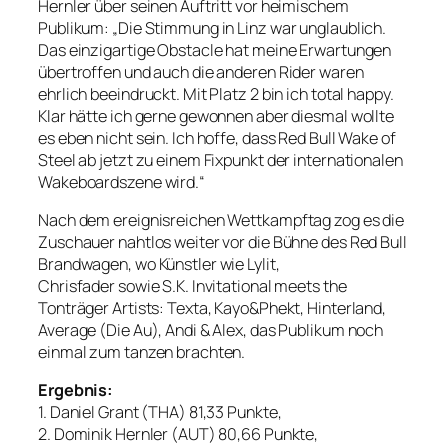
Hernler über seinen Auftritt vor heimischem
Publikum: „Die Stimmung in Linz war unglaublich.
Das einzigartige Obstacle hat meine Erwartungen
übertroffen und auch die anderen Rider waren
ehrlich beeindruckt. Mit Platz 2 bin ich total happy.
Klar hätte ich gerne gewonnen aber diesmal wollte
es eben nicht sein. Ich hoffe, dass Red Bull Wake of
Steel ab jetzt zu einem Fixpunkt der internationalen
Wakeboardszene wird.“
Nach dem ereignisreichen Wettkampftag zog es die
Zuschauer nahtlos weiter vor die Bühne des Red Bull
Brandwagen, wo Künstler wie Lylit,
Chrisfader sowie S.K. Invitational meets the
Tonträger Artists: Texta, Kayo&Phekt, Hinterland,
Average (Die Au), Andi & Alex, das Publikum noch
einmal zum tanzen brachten.
Ergebnis:
1. Daniel Grant (THA) 81,33 Punkte,
2. Dominik Hernler (AUT) 80,66 Punkte,