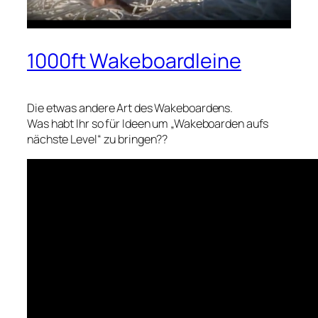
1000ft Wakeboardleine
Die etwas andere Art des Wakeboardens.
Was habt Ihr so für Ideen um „Wakeboarden aufs
nächste Level“ zu bringen??