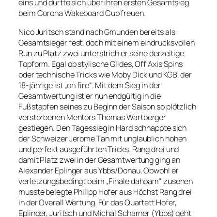
eins und durfte sich über ihren ersten Gesamtsieg
beim Corona Wakeboard Cup freuen.
Nico Juritsch stand nach Gmunden bereits als
Gesamtsieger fest, doch mit einem eindrucksvollen
Run zu Platz zwei unterstrich er seine derzeitige
Topform. Egal ob stylische Glides, Off Axis Spins
oder technische Tricks wie Moby Dick und KGB, der
18-jährige ist „on fire“. Mit dem Sieg in der
Gesamtwertung ist er nun endgültig in die
Fußstapfen seines zu Beginn der Saison so plötzlich
verstorbenen Mentors Thomas Wartberger
gestiegen. Den Tagessieg in Hard schnappte sich
der Schweizer Jerome Tan mit unglaublich hohen
und perfekt ausgeführten Tricks. Rang drei und
damit Platz zwei in der Gesamtwertung ging an
Alexander Eplinger aus Ybbs/Donau. Obwohl er
verletzungsbedingt beim „Finale dahoam“ zusehen
musste belegte Philipp Hofer aus Höchst Rang drei
in der Overall Wertung. Für das Quartett Hofer,
Eplinger, Juritsch und Michal Scharner (Ybbs) geht