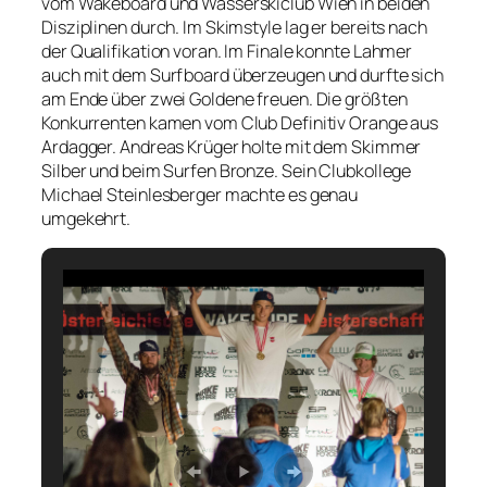
vom Wakeboard und Wasserskiclub Wien in beiden
Disziplinen durch. Im Skimstyle lag er bereits nach
der Qualifikation voran. Im Finale konnte Lahmer
auch mit dem Surfboard überzeugen und durfte sich
am Ende über zwei Goldene freuen. Die größten
Konkurrenten kamen vom Club Definitiv Orange aus
Ardagger. Andreas Krüger holte mit dem Skimmer
Silber und beim Surfen Bronze. Sein Clubkollege
Michael Steinlesberger machte es genau
umgekehrt.