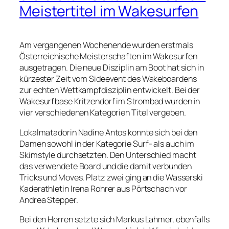
Meistertitel im Wakesurfen
Am vergangenen Wochenende wurden erstmals
Österreichische Meisterschaften im Wakesurfen
ausgetragen. Die neue Disziplin am Boot hat sich in
kürzester Zeit vom Sideevent des Wakeboardens
zur echten Wettkampfdisziplin entwickelt. Bei der
Wakesurfbase Kritzendorf im Strombad wurden in
vier verschiedenen Kategorien Titel vergeben.
Lokalmatadorin Nadine Antos konnte sich bei den
Damen sowohl in der Kategorie Surf- als auch im
Skimstyle durchsetzten. Den Unterschied macht
das verwendete Board und die damit verbunden
Tricks und Moves. Platz zwei ging an die Wasserski
Kaderathletin Irena Rohrer aus Pörtschach vor
Andrea Stepper.
Bei den Herren setzte sich Markus Lahmer, ebenfalls