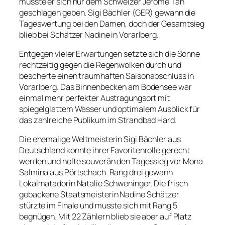
musste er sich nur dem Schweizer Jerome Tan
geschlagen geben. Sigi Bächler (GER) gewann die
Tageswertung bei den Damen, doch der Gesamtsieg
blieb bei Schätzer Nadine in Vorarlberg.
Entgegen vieler Erwartungen setzte sich die Sonne
rechtzeitig gegen die Regenwolken durch und
bescherte einen traumhaften Saisonabschluss in
Vorarlberg. Das Binnenbecken am Bodensee war
einmal mehr perfekter Austragungsort mit
spiegelglattem Wasser und optimalem Ausblick für
das zahlreiche Publikum im Strandbad Hard.
Die ehemalige Weltmeisterin Sigi Bächler aus
Deutschland konnte ihrer Favoritenrolle gerecht
werden und holte souverän den Tagessieg vor Mona
Salmina aus Pörtschach. Rang drei gewann
Lokalmatadorin Natalie Schweninger. Die frisch
gebackene Staatsmeisterin Nadine Schätzer
stürzte im Finale und musste sich mit Rang 5
begnügen. Mit 22 Zählern blieb sie aber auf Platz