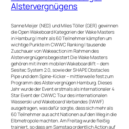
Alstervergnügens
Sanne Meijer (NED) und Miles Töller (GER) gewinnen
die Open Wakeboard Kategorien der Wake Masters
in Hamburg | mehr als 60 Teilnehmer kämpfen um
wichtige Punkte im CWWC Ranking | tausende
Zuschauer von Wakeaction im Rahmen des
Alstervergnügens begeistert Die Wake Masters
gehören mit ihrem mobilen Wakeboardlift – dem
Sesitec System 2.0, sowie der SHAPE Obstacles
Pipe und dem Spine-Kicker – mittlerweile fest zum
Programm des Alstervergnügen Hamburg. Dieses
Jahr wurde der Event erstmals als internationaler 4
Star Event der CWWC Tour des internationalen
Wasserski und Wakeboard Verbandes (IWWF)
ausgetragen, was dafür sorgte, dass sich mehr als
60 Teilnehmer aus acht Nationen auf den Weg in die
Elbmetropole machten. Am Freitag wurde fleißig
trainiert, so dass am Samstag ordentlich Action auf