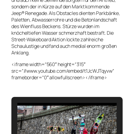
und auch keine Seilwinde sorgten für den Antrieb,
sondern der in Kürze auf den Markt kommende
Jeep® Renegade. Als Obstacles dienten Parkbänke,
Paletten, Abwasserrohre und die Betonlandschaft
des Wienfluss Beckens. Stürze wurden im
knöcheltiefen Wasser schmerzhaft bestraft. Die
Street-Wakeboard Aktion lockte zahlreiche
Schaulustige und fand auch medial enorm großen
Anklang.
<iframe width=“560″ height=“315″
src=“//www.youtube.com/embed/t1JcWJTqyvw“
frameborder=“0″ allowfullscreen></iframe>