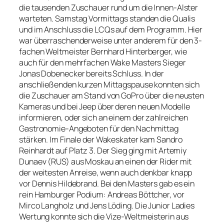
die tausenden Zuschauer rund um die Innen-Alster
warteten. Samstag Vormittags standen die Qualis
und im Anschluss die LCQs auf dem Programm. Hier
war überraschenderweise unter anderem für den 3-
fachen Weltmeister Bernhard Hinterberger, wie
auch für den mehrfachen Wake Masters Sieger
Jonas Dobenecker bereits Schluss. In der
anschließenden kurzen Mittagspause konnten sich
die Zuschauer am Stand von GoPro über die neusten
Kameras und bei Jeep über deren neuen Modelle
informieren, oder sich an einem der zahlreichen
Gastronomie-Angeboten für den Nachmittag
stärken. Im Finale der Wakeskater kam Sandro
Reinhardt auf Platz 3. Der Sieg ging mit Artemiy
Dunaev (RUS) aus Moskau an einen der Rider mit
der weitesten Anreise, wenn auch denkbar knapp
vor Dennis Hildebrand. Bei den Masters gab es ein
rein Hamburger Podium: Andreas Böttcher, vor
Mirco Langholz und Jens Löding. Die Junior Ladies
Wertung konnte sich die Vize-Weltmeisterin aus