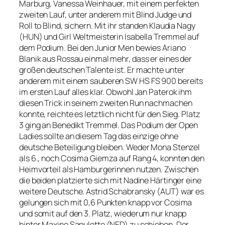
Marburg, Vanessa Weinhauer, mit einem perfekten
zweiten Lauf, unter anderem mit Blind Judge und
Roll to Blind, sichern. Mit ihr standen Klaudia Nagy
(HUN) und Girl Weltmeisterin Isabella Tremmel auf
dem Podium. Bei den Junior Men bewies Ariano
Blanik aus Rossau einmal mehr, dass er eines der
großen deutschen Talente ist. Er machte unter
anderem mit einem sauberen SW HS FS 900 bereits
im ersten Lauf alles klar. Obwohl Jan Paterok ihm
diesen Trick in seinem zweiten Run nachmachen
konnte, reichte es letztlich nicht für den Sieg. Platz
3 ging an Benedikt Tremmel. Das Podium der Open
Ladies sollte an diesem Tag das einzige ohne
deutsche Beteiligung bleiben. Weder Mona Stenzel
als 6., noch Cosima Giemza auf Rang 4, konnten den
Heimvorteil als Hamburgerinnen nutzen. Zwischen
die beiden platzierte sich mit Nadine Härtinger eine
weitere Deutsche. Astrid Schabransky (AUT) war es
gelungen sich mit 0,6 Punkten knapp vor Cosima
und somit auf den 3. Platz, wiederum nur knapp
hinter Maxine Sapulette (NED) zu schieben. Der