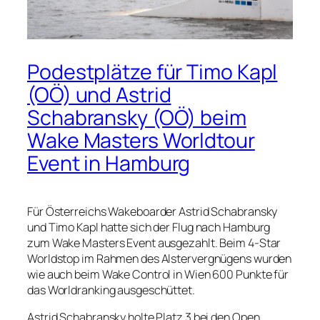
Podestplätze für Timo Kapl
(OÖ) und Astrid
Schabransky (OÖ) beim
Wake Masters Worldtour
Event in Hamburg
Für Österreichs Wakeboarder Astrid Schabransky
und Timo Kapl hatte sich der Flug nach Hamburg
zum Wake Masters Event ausgezahlt. Beim 4-Star
Worldstop im Rahmen des Alstervergnügens wurden
wie auch beim Wake Control in Wien 600 Punkte für
das Worldranking ausgeschüttet.
Astrid Schabransky holte Platz 3 bei den Open