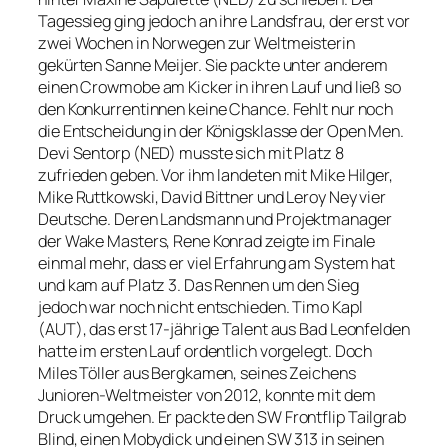
Tagessieg ging jedoch an ihre Landsfrau, der erst vor
zwei Wochen in Norwegen zur Weltmeisterin
gekürten Sanne Meijer. Sie packte unter anderem
einen Crowmobe am Kicker in ihren Lauf und ließ so
den Konkurrentinnen keine Chance. Fehlt nur noch
die Entscheidung in der Königsklasse der Open Men.
Devi Sentorp (NED) musste sich mit Platz 8
zufrieden geben. Vor ihm landeten mit Mike Hilger,
Mike Ruttkowski, David Bittner und Leroy Ney vier
Deutsche. Deren Landsmann und Projektmanager
der Wake Masters, Rene Konrad zeigte im Finale
einmal mehr, dass er viel Erfahrung am System hat
und kam auf Platz 3. Das Rennen um den Sieg
jedoch war noch nicht entschieden. Timo Kapl
(AUT), das erst 17-jährige Talent aus Bad Leonfelden
hatte im ersten Lauf ordentlich vorgelegt. Doch
Miles Töller aus Bergkamen, seines Zeichens
Junioren-Weltmeister von 2012, konnte mit dem
Druck umgehen. Er packte den SW Frontflip Tailgrab
Blind, einen Mobydick und einen SW 313 in seinen