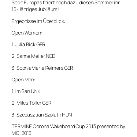
Serie Europas feiert noch dazu diesen Sommer ihr
10-Jähriges Jubiläum!
Ergebnisse im Überblick:
Open Women:
1. Julia Rick GER
2. Sanne Meijer NED
3. SophiaMarie Reimers GER
Open Men:
1. Im San UNK
2. Miles Töller GER
3. Szebasztian Szolath HUN
TERMINE Corona Wakeboard Cup 2013 presented by
MO‘ 2013