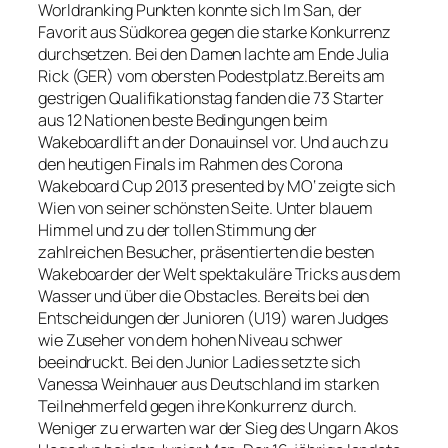
Worldranking Punkten konnte sich Im San, der
Favorit aus Südkorea gegen die starke Konkurrenz
durchsetzen. Bei den Damen lachte am Ende Julia
Rick (GER) vom obersten Podestplatz.Bereits am
gestrigen Qualifikationstag fanden die 73 Starter
aus 12 Nationen beste Bedingungen beim
Wakeboardlift an der Donauinsel vor. Und auch zu
den heutigen Finals im Rahmen des Corona
Wakeboard Cup 2013 presented by MO‘ zeigte sich
Wien von seiner schönsten Seite. Unter blauem
Himmel und zu der tollen Stimmung der
zahlreichen Besucher, präsentierten die besten
Wakeboarder der Welt spektakuläre Tricks aus dem
Wasser und über die Obstacles. Bereits bei den
Entscheidungen der Junioren (U19) waren Judges
wie Zuseher von dem hohen Niveau schwer
beeindruckt. Bei den Junior Ladies setzte sich
Vanessa Weinhauer aus Deutschland im starken
Teilnehmerfeld gegen ihre Konkurrenz durch.
Weniger zu erwarten war der Sieg des Ungarn Akos