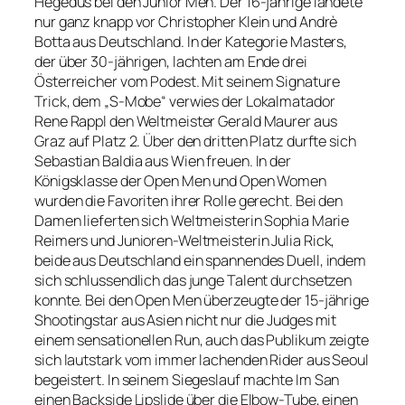
Hegedus bei den Junior Men. Der 16-jährige landete
nur ganz knapp vor Christopher Klein und Andrè
Botta aus Deutschland. In der Kategorie Masters,
der über 30-jährigen, lachten am Ende drei
Österreicher vom Podest. Mit seinem Signature
Trick, dem „S-Mobe“ verwies der Lokalmatador
Rene Rappl den Weltmeister Gerald Maurer aus
Graz auf Platz 2. Über den dritten Platz durfte sich
Sebastian Baldia aus Wien freuen. In der
Königsklasse der Open Men und Open Women
wurden die Favoriten ihrer Rolle gerecht. Bei den
Damen lieferten sich Weltmeisterin Sophia Marie
Reimers und Junioren-Weltmeisterin Julia Rick,
beide aus Deutschland ein spannendes Duell, indem
sich schlussendlich das junge Talent durchsetzen
konnte. Bei den Open Men überzeugte der 15-jährige
Shootingstar aus Asien nicht nur die Judges mit
einem sensationellen Run, auch das Publikum zeigte
sich lautstark vom immer lachenden Rider aus Seoul
begeistert. In seinem Siegeslauf machte Im San
einen Backside Lipslide über die Elbow-Tube, einen