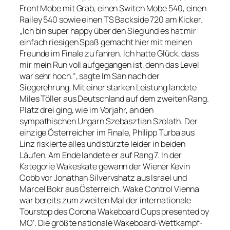
Front Mobe mit Grab, einen Switch Mobe 540, einen
Railey 540 sowie einen TS Backside 720 am Kicker.
„Ich bin super happy über den Sieg und es hat mir
einfach riesigen Spaß gemacht hier mit meinen
Freunde im Finale zu fahren. Ich hatte Glück, dass
mir mein Run voll aufgegangen ist, denn das Level
war sehr hoch.“, sagte Im San nach der
Siegerehrung. Mit einer starken Leistung landete
Miles Töller aus Deutschland auf dem zweiten Rang.
Platz drei ging, wie im Vorjahr, an den
sympathischen Ungarn Szebasztian Szolath. Der
einzige Österreicher im Finale, Philipp Turba aus
Linz riskierte alles und stürzte leider in beiden
Läufen. Am Ende landete er auf Rang 7. In der
Kategorie Wakeskate gewann der Wiener Kevin
Cobb vor Jonathan Silvervshatz aus Israel und
Marcel Bokr aus Österreich. Wake Control Vienna
war bereits zum zweiten Mal der internationale
Tourstop des Corona Wakeboard Cups presented by
MO‘. Die größte nationale Wakeboard-Wettkampf-